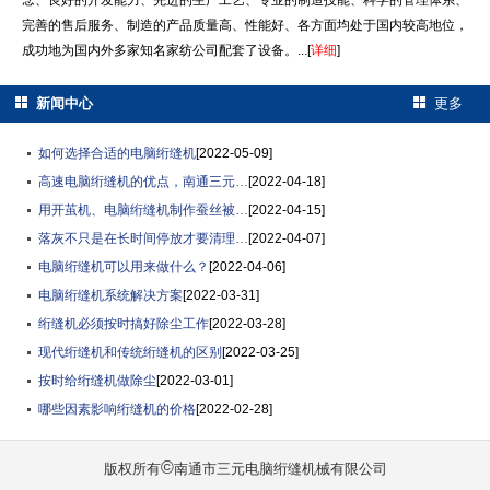
念、良好的开发能力、先进的生产工艺、专业的制造技能、科学的管理体系、
完善的售后服务、制造的产品质量高、性能好、各方面均处于国内较高地位，
成功地为国内外多家知名家纺公司配套了设备。...[
详细
]
新闻中心
更多
如何选择合适的电脑绗缝机
[2022-05-09]
高速电脑绗缝机的优点，南通三元…
[2022-04-18]
用开茧机、电脑绗缝机制作蚕丝被…
[2022-04-15]
落灰不只是在长时间停放才要清理…
[2022-04-07]
电脑绗缝机可以用来做什么？
[2022-04-06]
电脑绗缝机系统解决方案
[2022-03-31]
绗缝机必须按时搞好除尘工作
[2022-03-28]
现代绗缝机和传统绗缝机的区别
[2022-03-25]
按时给绗缝机做除尘
[2022-03-01]
哪些因素影响绗缝机的价格
[2022-02-28]
©
版权所有
南通市三元电脑绗缝机械有限公司