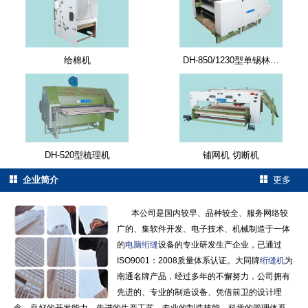
给棉机
DH-850/1230型单锡林…
DH-520型梳理机
铺网机 切断机
企业简介
更多
本公司是国内较早、品种较全、服务网络较
广的、集软件开发、电子技术、机械制造于一体
的
电脑绗缝
设备的专业研发生产企业，已通过
ISO9001：2008质量体系认证。大同牌
绗缝机
为
南通名牌产品，经过多年的不懈努力，公司拥有
先进的、专业的制造设备、凭借前卫的设计理