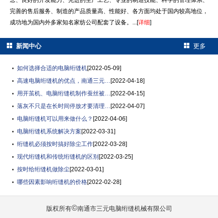
念、良好的开发能力、先进的生产工艺、专业的制造技能、科学的管理体系、
完善的售后服务、制造的产品质量高、性能好、各方面均处于国内较高地位，
成功地为国内外多家知名家纺公司配套了设备。...[
详细
]
新闻中心
更多
如何选择合适的电脑绗缝机
[2022-05-09]
高速电脑绗缝机的优点，南通三元…
[2022-04-18]
用开茧机、电脑绗缝机制作蚕丝被…
[2022-04-15]
落灰不只是在长时间停放才要清理…
[2022-04-07]
电脑绗缝机可以用来做什么？
[2022-04-06]
电脑绗缝机系统解决方案
[2022-03-31]
绗缝机必须按时搞好除尘工作
[2022-03-28]
现代绗缝机和传统绗缝机的区别
[2022-03-25]
按时给绗缝机做除尘
[2022-03-01]
哪些因素影响绗缝机的价格
[2022-02-28]
©
版权所有
南通市三元电脑绗缝机械有限公司