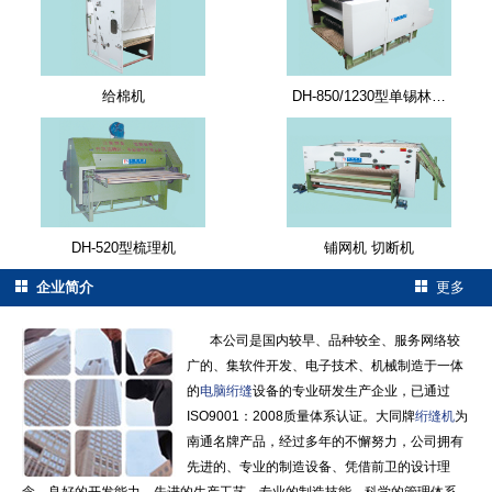
给棉机
DH-850/1230型单锡林…
DH-520型梳理机
铺网机 切断机
企业简介
更多
本公司是国内较早、品种较全、服务网络较
广的、集软件开发、电子技术、机械制造于一体
的
电脑绗缝
设备的专业研发生产企业，已通过
ISO9001：2008质量体系认证。大同牌
绗缝机
为
南通名牌产品，经过多年的不懈努力，公司拥有
先进的、专业的制造设备、凭借前卫的设计理